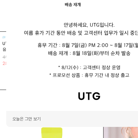
(8/10~8/14)
(8/10~8/14)
UTG + Cellontia
UTG + 메가톡톡 5
유로리틴 리프팅 앰플 (1박스 2개입) & 크림 마스크
뿌유
49,900 KRW
66,000 KRW
28
%
35,900 KRW
23
%
51,000 KR
오늘은 그만 보기