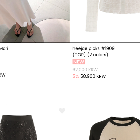
Mari
heejae picks #1909
(TOP) (2 colors)
62,000 KRW
KRW
5
%
58,900 KRW