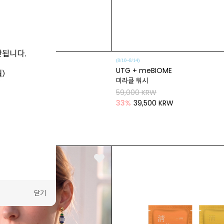
(8/10~8/14)
.2
UTG + meBIOME
미라클 워시
59,000 KRW
W
33
%
39,500 KRW
닫기