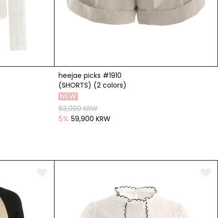
heejae picks #1910
(SHORTS) (2 colors)
63,000 KRW
5
%
59,900 KRW