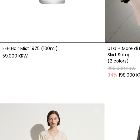
EEH Hair Mist 1975 (100ml)
UTG + Mare di 
Skirt Setup
59,000 KRW
(2 colors)
298,000 KRW
34
%
198,000 