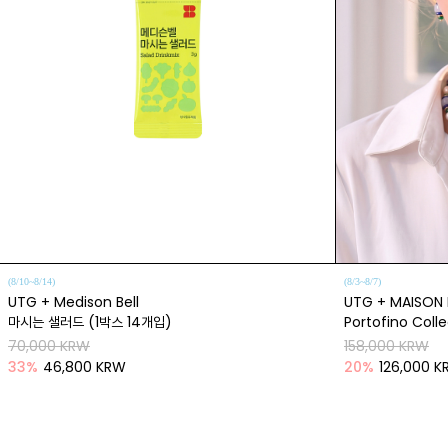
(8/10~8/14)
(8/3~8/7)
UTG + Medison Bell
UTG + MAISON 
마시는 샐러드 (1박스 14개입)
Portofino Coll
70,000 KRW
158,000 KRW
33
%
46,800 KRW
20
%
126,000 