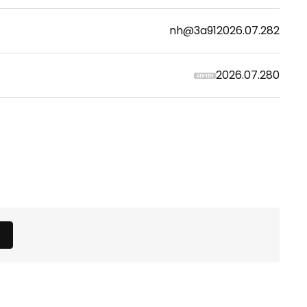
nh@3a91
2026.07.28
2
2026.07.28
0