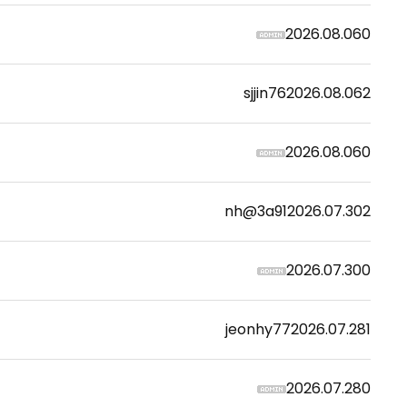
2026.08.06
0
sjjin76
2026.08.06
2
2026.08.06
0
nh@3a91
2026.07.30
2
2026.07.30
0
jeonhy77
2026.07.28
1
2026.07.28
0