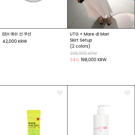
EEH 메쉬 선 쿠션
UTG + Mare di Mari
Skirt Setup
42,000 KRW
(2 colors)
298,000 KRW
34
%
198,000 KRW