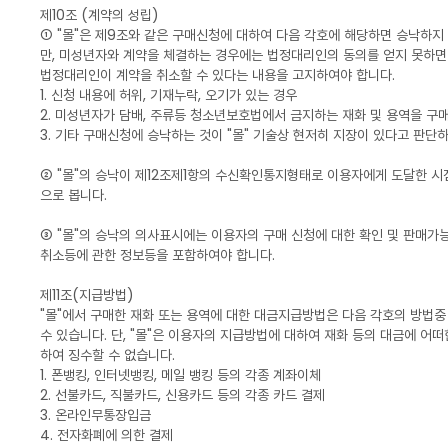
제10조 (계약의 성립)
① "몰"은 제9조와 같은 구매신청에 대하여 다음 각호에 해당하면 승낙하지 
만, 미성년자와 계약을 체결하는 경우에는 법정대리인의 동의를 얻지 못하면
법정대리인이 계약을 취소할 수 있다는 내용을 고지하여야 합니다.
1. 신청 내용에 허위, 기재누락, 오기가 있는 경우
2. 미성년자가 담배, 주류등 청소년보호법에서 금지하는 재화 및 용역을 구
3. 기타 구매신청에 승낙하는 것이 "몰" 기술상 현저히 지장이 있다고 판단
② "몰"의 승낙이 제12조제1항의 수신확인통지형태로 이용자에게 도달한 시
으로 봅니다.
③ "몰"의 승낙의 의사표시에는 이용자의 구매 신청에 대한 확인 및 판매가능
취소등에 관한 정보등을 포함하여야 합니다.
제11조(지급방법)
"몰"에서 구매한 재화 또는 용역에 대한 대금지급방법은 다음 각호의 방법중
수 있습니다. 단, "몰"은 이용자의 지급방법에 대하여 재화 등의 대금에 어
하여 징수할 수 없습니다.
1. 폰뱅킹, 인터넷뱅킹, 메일 뱅킹 등의 각종 계좌이체
2. 선불카드, 직불카드, 신용카드 등의 각종 카드 결제
3. 온라인무통장입금
4. 전자화폐에 의한 결제